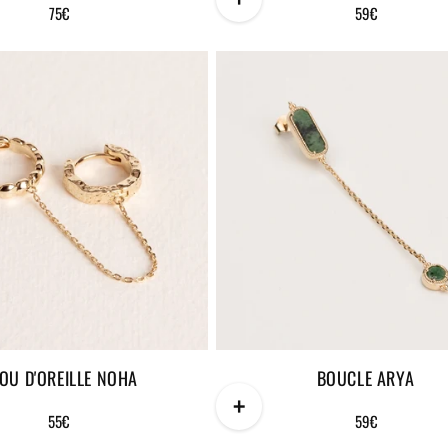
Prix
75€
Prix
59€
habituel
habituel
JOU D'OREILLE NOHA
BOUCLE ARYA
+
Prix
55€
Prix
59€
habituel
habituel