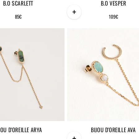
B.O SCARLETT
B.O VESPER
+
Prix
85€
Prix
109€
habituel
habituel
JOU D'OREILLE ARYA
BIJOU D'OREILLE AVA
+