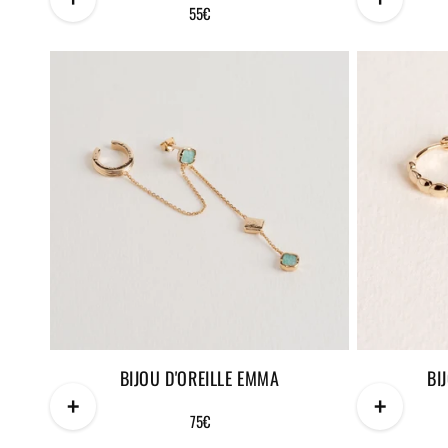
Prix
55€
habituel
BIJOU D'OREILLE EMMA
BI
+
+
Prix
75€
habituel