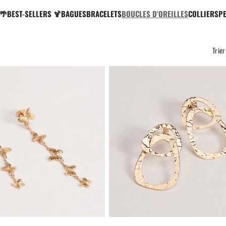
 🌴
BEST-SELLERS 🍹
BAGUES
BRACELETS
BOUCLES D'OREILLES
COLLIERS
PE
Trier