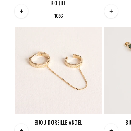
B.O JILL
+
+
Prix
105€
habituel
BIJOU D'OREILLE ANGEL
BI
+
+