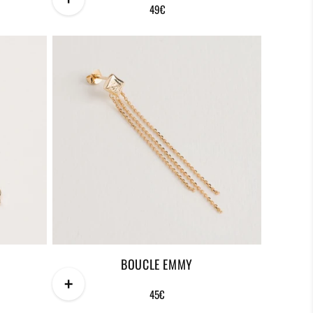
Prix
49€
habituel
BOUCLE EMMY
+
Prix
45€
habituel