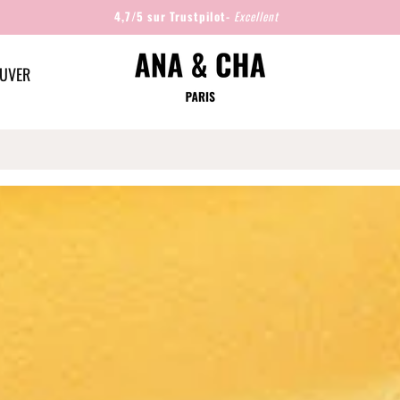
4,7/5 sur Trustpilot-
Excellent
UVER